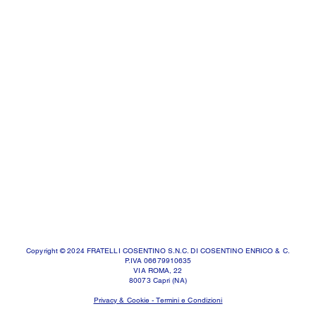
Copyright © 2024 FRATELLI COSENTINO S.N.C. DI COSENTINO ENRICO & C.
P.IVA 06679910635
VIA ROMA, 22
80073 Capri (NA)
Privacy & Cookie - Termini e Condizioni