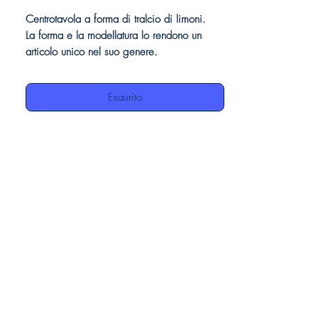
Centrotavola a forma di tralcio di limoni.
La forma e la modellatura lo rendono un
articolo unico nel suo genere.
Finemente lavorato e dipinto a mano,
impreziosisce ogni tavola con eleganza.
Esaurito
Le nostre ceramiche essendo interamente
realizzate a mano, possono avere delle
differenze tra loro o presentare delle piccole
imperfezioni, ma questo è da considerarsi
un pregio, in quanto attestano l'autenticità
della manifattura artigianale.
Dettagli prodotto:
Centrotavola in ceramica
Finitura decoro limoni e foglie
Made in Italy
100% ceramica dipinta a mano
Misure: cm. 53 X cm.20 X cm.11