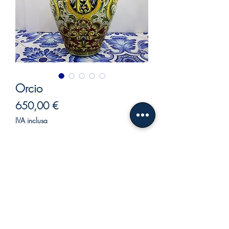
Orcio
Prezzo
650,00 €
IVA inclusa
Esaurito
Orcio in ceramica verde salvia.
Meraviglioso orcio in ceramica con
stemma araldico, foglie, pesci ed
animali alati.
Un bellissimo contrasto di fantasie e