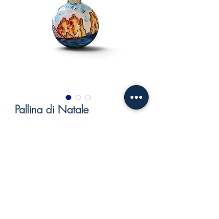
Pallina di Natale
Prezzo
24,00 €
IVA inclusa
Esaurito
Copyright © 2024 FRATELLI COSENTINO S.N.C. DI
COSENTINO ENRICO & C.
P.IVA 06679910635