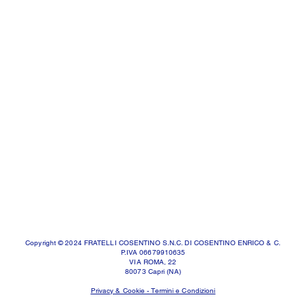
Copyright © 2024 FRATELLI COSENTINO S.N.C. DI COSENTINO ENRICO & C.
P.IVA 06679910635
VIA ROMA, 22
80073 Capri (NA)
Privacy & Cookie - Termini e Condizioni