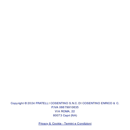
Copyright © 2024 FRATELLI COSENTINO S.N.C. DI COSENTINO ENRICO & C.
P.IVA 06679910635
VIA ROMA, 22
80073 Capri (NA)
Privacy & Cookie - Termini e Condizioni