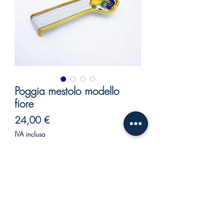
Poggia mestolo modello
fiore
Prezzo
24,00 €
IVA inclusa
Esaurito
Poggiamestolo largo fondo blu.
Il poggiamestolo è utilizzato in cucina
per mantenere l'ordine.