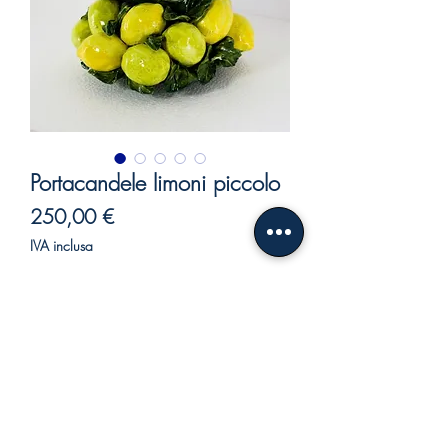
Portacandele limoni piccolo
Prezzo
250,00 €
IVA inclusa
Esaurito
Bellissimo portacandele in ceramica.
Con la bellezza del decoro dei limoni e i
suoi colori vividi e brillanti,
renderà particolari le vostre cene,
creando