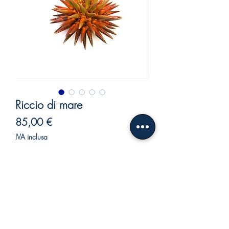
Riccio di mare
Prezzo
85,00 €
IVA inclusa
Esaurito
Riccio di mare in ceramica.
Bellissimo riccio di mare in ceramica
realizzato a mano con colori brillanti, per
abbellire una mensola, una libreria e