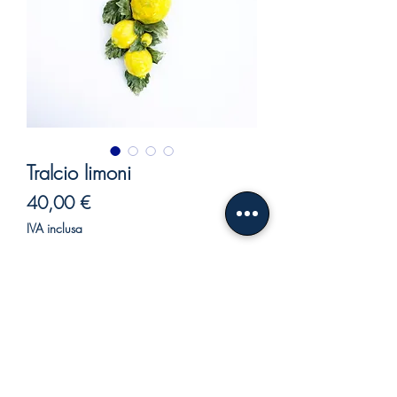
Tralcio limoni
Prezzo
40,00 €
IVA inclusa
Esaurito
Tralcio di limoni.
Bellissimo tralcio di limoni in ceramica
fatto e dipinto a mano da abili artigiani.
Un tocco di freschezza e colore da