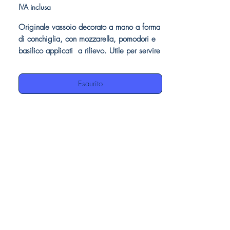
IVA inclusa
Originale vassoio decorato a mano a forma
di conchiglia, con mozzarella, pomodori e
basilico applicati a rilievo. Utile per servire
qualsiasi pietanza, aggiunge un tocco di
allegria sulla vostra tavola, per la forma
Esaurito
particolare.
Le nostre ceramiche, essendo interamente
decorate a mano, possono presentare delle
piccole imperfezioni, questo è da
considerarsi un pregio, in quanto dimostrano
l'autenticità della manifattura artigianale.
Dettagli prodotto
Vassoio in ceramica
Finitura decoro pomodori, mozzarella e
basilico applicati
Made in Italy
100% ceramica dipinta a mano
cm. 31 diametro