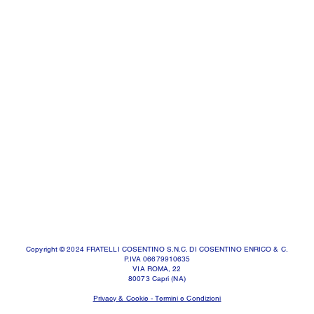
Copyright © 2024 FRATELLI COSENTINO S.N.C. DI COSENTINO ENRICO & C.
P.IVA 06679910635
VIA ROMA, 22
80073 Capri (NA)
Privacy & Cookie - Termini e Condizioni