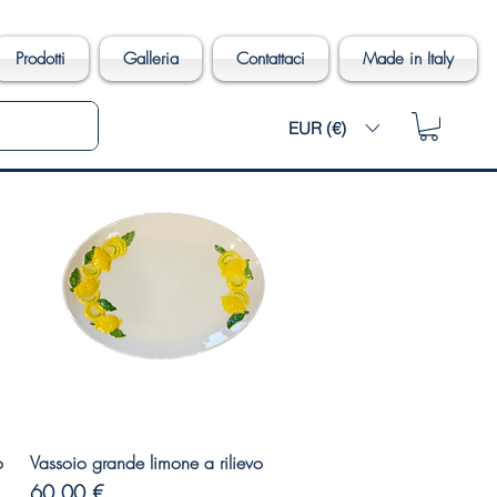
Prodotti
Galleria
Contattaci
Made in Italy
EUR (€)
Vista rapida
o
Vassoio grande limone a rilievo
Prezzo
60,00 €