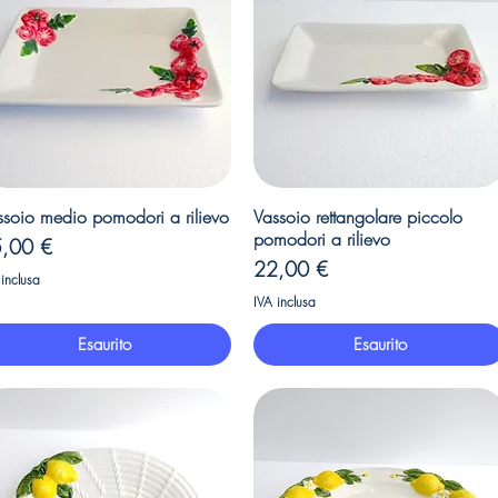
Vista rapida
Vista rapida
ssoio medio pomodori a rilievo
Vassoio rettangolare piccolo
pomodori a rilievo
ezzo
,00 €
Prezzo
22,00 €
 inclusa
IVA inclusa
Esaurito
Esaurito