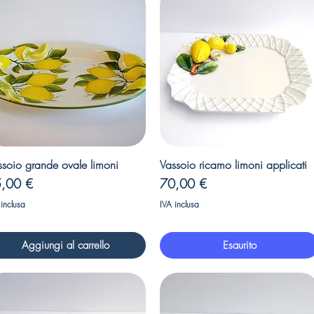
Vista rapida
Vista rapida
ssoio grande ovale limoni
Vassoio ricamo limoni applicati
ezzo
Prezzo
,00 €
70,00 €
 inclusa
IVA inclusa
Aggiungi al carrello
Esaurito