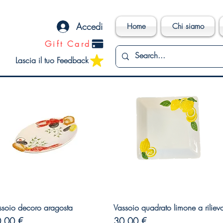
Accedi
Home
Chi siamo
Gift Card
Lascia il tuo Feedback
Vista rapida
Vista rapida
ssoio decoro aragosta
Vassoio quadrato limone a riliev
ezzo
Prezzo
,00 €
30,00 €