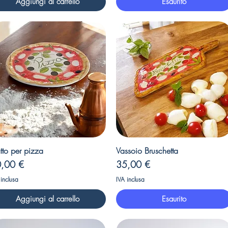
Aggiungi al carrello
Esaurito
Vista rapida
Vista rapida
tto per pizza
Vassoio Bruschetta
ezzo
Prezzo
,00 €
35,00 €
 inclusa
IVA inclusa
Aggiungi al carrello
Esaurito