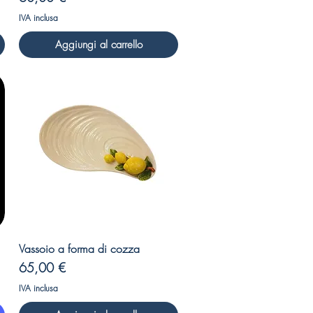
IVA inclusa
Aggiungi al carrello
Vista rapida
Vassoio a forma di cozza
Prezzo
65,00 €
IVA inclusa