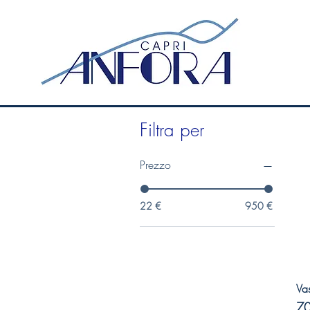
Filtra per
Prezzo
22 €
950 €
Va
Pr
70