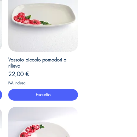
Vista rapida
Vassoio piccolo pomodori a
rilievo
Prezzo
22,00 €
IVA inclusa
Esaurito