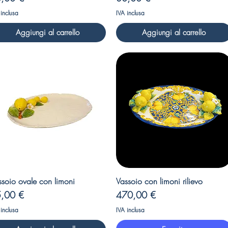
 inclusa
IVA inclusa
Aggiungi al carrello
Aggiungi al carrello
Vista rapida
Vista rapida
ssoio ovale con limoni
Vassoio con limoni rilievo
ezzo
Prezzo
,00 €
470,00 €
 inclusa
IVA inclusa