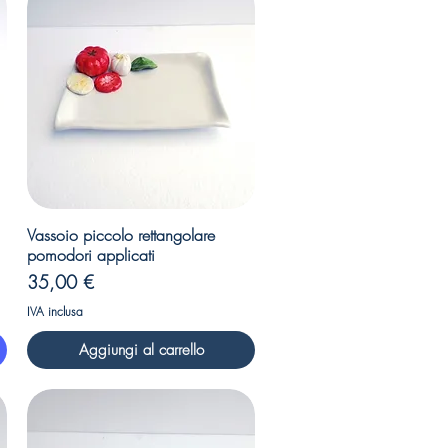
Vista rapida
Vassoio piccolo rettangolare
pomodori applicati
Prezzo
35,00 €
IVA inclusa
Aggiungi al carrello