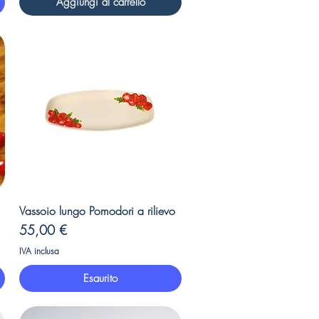
Aggiungi al carrello
Vista rapida
Vassoio lungo Pomodori a rilievo
Prezzo
55,00 €
IVA inclusa
Esaurito