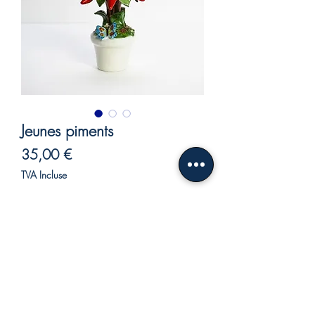
Jeunes piments
Prix
35,00 €
TVA Incluse
Rupture de stock
Plant de piments en céramique.
Plant de piments en céramique, une jolie
parure à garder chez soi ou à offrir à
quelqu'un que l'on aime.