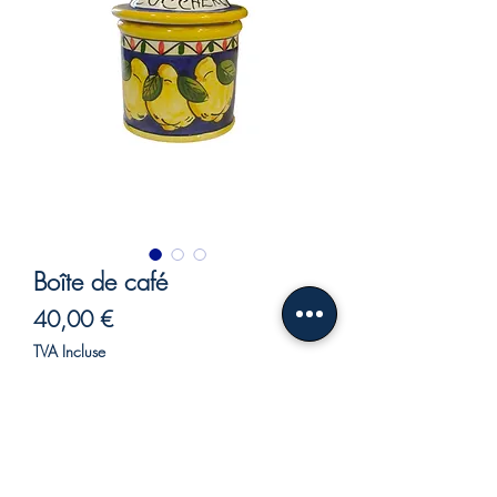
Boîte de café
Prix
40,00 €
TVA Incluse
Rupture de stock
Pot à sucre-
Le bleu profond de la mer, le jaune vif