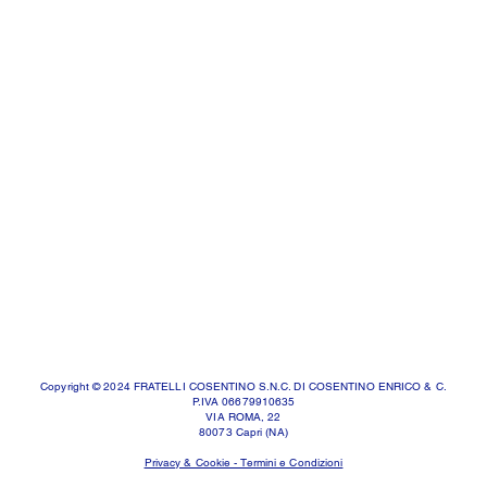
Copyright © 2024 FRATELLI COSENTINO S.N.C. DI COSENTINO ENRICO & C.
P.IVA 06679910635
VIA ROMA, 22
80073 Capri (NA)
Privacy & Cookie - Termini e Condizioni