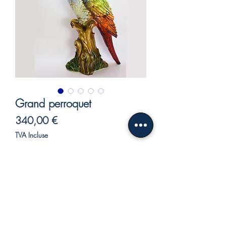
Grand perroquet
Prix
340,00 €
TVA Incluse
Rupture de stock
Grand perroquet.
Reproduction parfaite du perroquet en
céramique, savamment fabriqué à la
main par des maîtres artisans italiens.