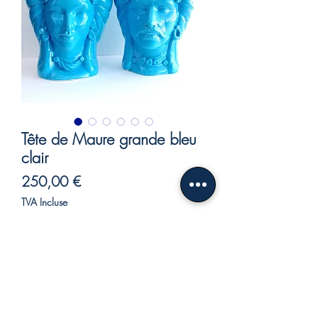
Tête de Maure grande bleu
clair
Prix
250,00 €
TVA Incluse
Rupture de stock
Ils représentent l'amour sous toutes ses
facettes, en fait pour la tradition
sicilienne, ils sont le symbole de la