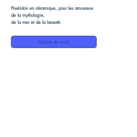
Poséidon en céramique, pour les amoureux
de la mythologie,
de la mer et de la beauté.
Entièrement fait à la main dans tous ses
détails.
Rupture de stock
Peut être utilisé comme pot de fleurs, mais il
est recherché
la beauté le rend parfait même comme
meuble élégant.
Nos céramiques, étant entièrement faites à
la main, peuvent avoir des différences entre
elles, mais cela doit être considéré comme
une valeur, car elles démontrent l'authenticité
de l'artisanat.
Détails du produit:
Tête de Poséidon en céramique
Décoration marine finition en couleurs
génial
Fabriqué en Italie