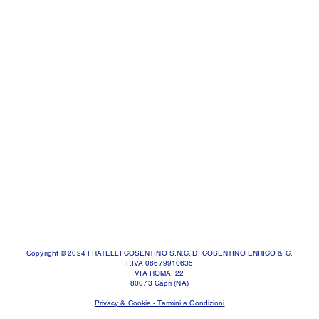
Copyright © 2024 FRATELLI COSENTINO S.N.C. DI COSENTINO ENRICO & C.
P.IVA 06679910635
VIA ROMA, 22
80073 Capri (NA)
Privacy & Cookie - Termini e Condizioni