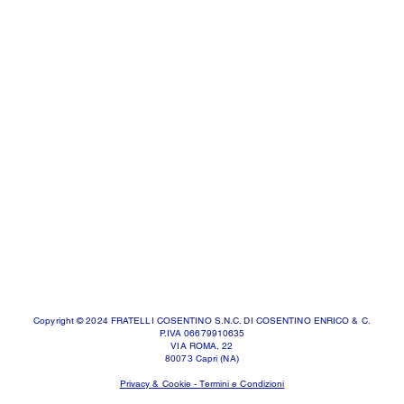
Copyright © 2024 FRATELLI COSENTINO S.N.C. DI COSENTINO ENRICO & C.
P.IVA 06679910635
VIA ROMA, 22
80073 Capri (NA)
Privacy & Cookie - Termini e Condizioni