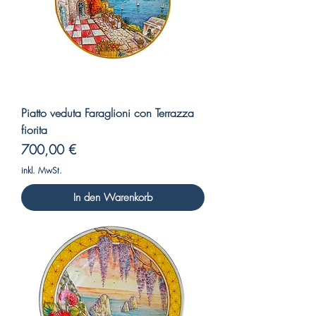
Piatto veduta Faraglioni con Terrazza
fiorita
Preis
700,00 €
inkl. MwSt.
In den Warenkorb