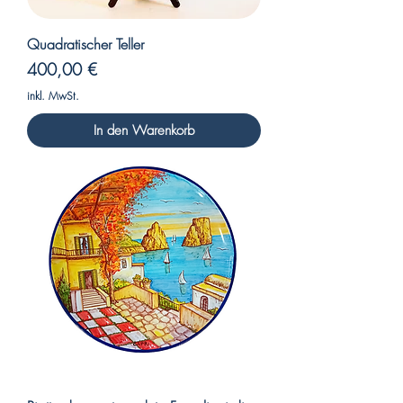
Quadratischer Teller
Preis
400,00 €
inkl. MwSt.
In den Warenkorb