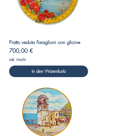
Piatto veduta Faraglioni con glicine
Preis
700,00 €
inkl. MwSt.
In den Warenkorb