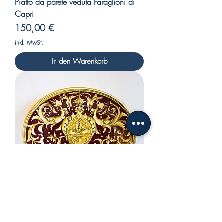
Piatto da parete veduta Faraglioni di
Capri
Preis
150,00 €
inkl. MwSt.
In den Warenkorb
Burgunder ovaler Teller