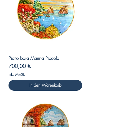
Piatto baia Marina Piccola
Preis
700,00 €
inkl. MwSt.
In den Warenkorb