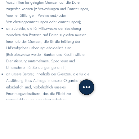
Vorschriften festgelegten Grenzen auf die Daten
zugreifen können (z Verwaltungen und Einrichtungen,
Vereine, Stiftungen, Vereine und/oder
Versicherungseinrichtungen oder -einrichtungen);
an Subjekte, die für Hilfszwecke der Beziehung
zwischen den Parteien auf Daten zugreifen müssen,
innerhalb der Grenzen, die für die Erfüllung der
Hilfsaufgaben unbedingt erforderlich sind
(Beispielsweise werden Banken und Kreditinstitute,
Dienstleistungsunternehmen, Spediteure und
Unternehmen für Sendungen genannt );
an unsere Berater, innerhalb der Grenzen, die für die
Ausführung ihres Auftrags in unserer Organisation
erforderlich sind, vorbehaltlich unseres
Ernennungsschreibens, das die Pflicht zur
Vertraulichkeit und Sicherheit auferlegt;
Die Daten werden nicht weitergegeben, wobei dieser
Begriff die Weitergabe an unbestimmte Personen in
irgendeiner Weise bedeutet, einschließlich durch
Bereitstellung oder Beratung, es sei denn, für jede Art
von Behandlung wird eine spezifische, freie und