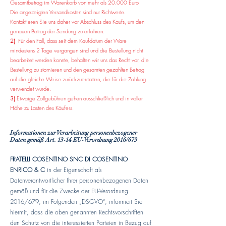
Gesamtbetrag im Warenkorb von mehr als 20.000 Euro
Die angezeigten Versandkosten sind nur Richtwerte.
Kontaktieren Sie uns daher vor Abschluss des Kaufs, um den
genauen Betrag der Sendung zu erfahren.
2)
Für den Fall, dass seit dem Kaufdatum der Ware
mindestens 2 Tage vergangen sind und die Bestellung nicht
bearbeitet werden konnte
, behalten wir uns das Recht vor, die
Bestellung zu stornieren und den gesamten gezahlten Betrag
auf die gleiche Weise zurückzuerstatten, die für die Zahlung
verwendet wurde.
3)
Etwaige Zollgebühren gehen ausschließlich und in voller
Höhe zu Lasten des Käufers.
Informationen zur Verarbeitung personenbezogener
Daten gemäß Art. 13-14 EU-Verordnung 2016/679
FRATELLI COSENTINO SNC DI COSENTINO
ENRICO & C
in der Eigenschaft als
Datenverantwortlicher Ihrer personenbezogenen Daten
gemäß und für die Zwecke der EU-Verordnung
2016/679, im Folgenden „DSGVO“, informiert Sie
hiermit, dass die oben genannten Rechtsvorschriften
den Schutz von die interessierten Parteien in Bezug auf