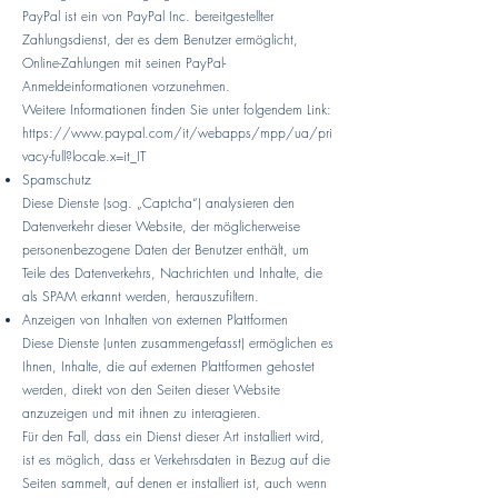
PayPal ist ein von PayPal Inc. bereitgestellter
Zahlungsdienst, der es dem Benutzer ermöglicht,
Online-Zahlungen mit seinen PayPal-
Anmeldeinformationen vorzunehmen.
Weitere Informationen finden Sie unter folgendem Link:
https://www.paypal.com/it/webapps/mpp/ua/pri
vacy-full?locale.x=it_IT
Spamschutz
Diese Dienste (sog. „Captcha“) analysieren den
Datenverkehr dieser Website, der möglicherweise
personenbezogene Daten der Benutzer enthält, um
Teile des Datenverkehrs, Nachrichten und Inhalte, die
als SPAM erkannt werden, herauszufiltern.
Anzeigen von Inhalten von externen Plattformen
Diese Dienste (unten zusammengefasst) ermöglichen es
Ihnen, Inhalte, die auf externen Plattformen gehostet
werden, direkt von den Seiten dieser Website
anzuzeigen und mit ihnen zu interagieren.
Für den Fall, dass ein Dienst dieser Art installiert wird,
ist es möglich, dass er Verkehrsdaten in Bezug auf die
Seiten sammelt, auf denen er installiert ist, auch wenn