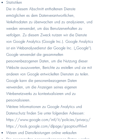
Statistiken
Die in diesem Abschnitt enthaltenen Dienste
ermöglichen es dem Datenverantwortlichen,
Verkehrsdaten zu überwachen und zu analysieren, und
werden verwendet, um das Benutzerverhalten zu
verfolgen. Zu diesem Zweck nutzen wir die Dienste
von Google Analytics (Google Inc.). Google Analytics
ist ein Webanalysedienst der Google Inc. („Google“).
Google verwendet die gesammelten
personenbezogenen Daten, um die Nutzung dieser
Website auszuwerten, Berichte zu erstellen und sie mit
anderen von Google entwickelten Diensten zu teilen.
Google kann die personenbezogenen Daten
verwenden, um die Anzeigen seines eigenen
Werbenetzwerks zu kontextualisieren und zu
personalisieren.
Weitere Informationen zu Google Analytics und
Datenschutz finden Sie unter folgenden Adressen:
https://www.google.com/intl/it/policies/privacy/
https://tools.google.com/dlpage/gaoptout?hl=it
Waren und Dienstleistungen online verkaufen