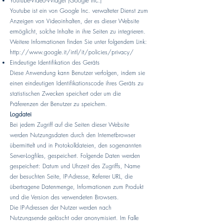
Youtube-Video-Widget (Google Inc.)
Youtube ist ein von Google Inc. verwalteter Dienst zum
Anzeigen von Videoinhalten, der es dieser Website
ermöglicht, solche Inhalte in ihre Seiten zu integrieren.
Weitere Informationen finden Sie unter folgendem Link:
http://www.google.it/intl/it/policies/privacy/
Eindeutige Identifikation des Geräts
Diese Anwendung kann Benutzer verfolgen, indem sie
einen eindeutigen Identifikationscode ihres Geräts zu
statistischen Zwecken speichert oder um die
Präferenzen der Benutzer zu speichern.
Logdatei
Bei jedem Zugriff auf die Seiten dieser Website
werden Nutzungsdaten durch den Internetbrowser
übermittelt und in Protokolldateien, den sogenannten
Server-Logfiles, gespeichert. Folgende Daten werden
gespeichert: Datum und Uhrzeit des Zugriffs, Name
der besuchten Seite, IP-Adresse, Referrer URL, die
übertragene Datenmenge, Informationen zum Produkt
und die Version des verwendeten Browsers.
Die IP-Adressen der Nutzer werden nach
Nutzungsende gelöscht oder anonymisiert. Im Falle