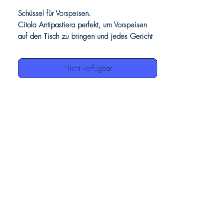
Schüssel für Vorspeisen.
Citola Antipastiera perfekt, um Vorspeisen
auf den Tisch zu bringen und jedes Gericht
zu servieren.
Aufgrund der Eleganz, die es mit seinen
Nicht verfügbar
Farben und seiner exquisiten Handwerkskunst
ausdrückt, wird es ein Erfolg sein, diese
schöne muschelförmige Vorspeisenschale mit
ihren maritimen Designs und den Blautönen
des Meeres zu präsentieren.
Unsere Keramik, die vollständig von Hand
dekoriert ist, kann kleine
Unvollkommenheiten aufweisen, dies ist als
Wert zu betrachten, da sie die Echtheit der
Handwerkskunst demonstrieren.
Produktdetails
Muschelförmige Keramikschale /
Vorspeise
Marine Designs Dekoration in