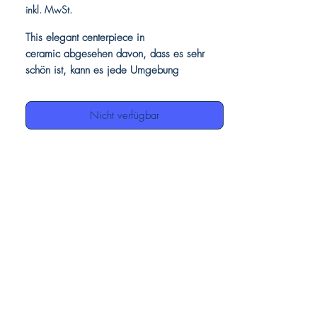
Preis
inkl. MwSt.
This elegant centerpiece in
ceramic abgesehen davon, dass es sehr
schön ist, kann es jede Umgebung
einrichten.
Hergestellt handgefertigt von italienischen
Nicht verfügbar
Handwerkern, mit einem Design, bei dem
alle Details hervorgehoben sind, weiße
Lilien auf blauem Hintergrund und mit
Goldverzierungen am Rand und an den
Blumen angereichert.
Unsere Keramiken, die vollständig
handgefertigt sind, können Unterschiede
voneinander aufweisen, aber dies ist als
Wert zu betrachten, da sie die Echtheit der
Handwerkskunst demonstrieren.
Produktdetails:
Herzstück aus Keramik
Beenden Sie die Dekoration in