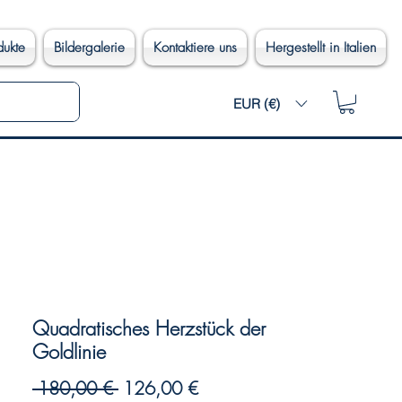
dukte
Bildergalerie
Kontaktiere uns
Hergestellt in Italien
EUR (€)
Quadratisches Herzstück der
Goldlinie
Standardpreis
Sale-
 180,00 € 
126,00 €