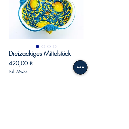
Dreizackiges Mittelstück
Preis
420,00 €
inkl. MwSt.
Nicht verfügbar
Dreizackiges Mittelstück.
Das Herzstück gehört zu den am
häufigsten verwendeten
Einrichtungsaccessoires.