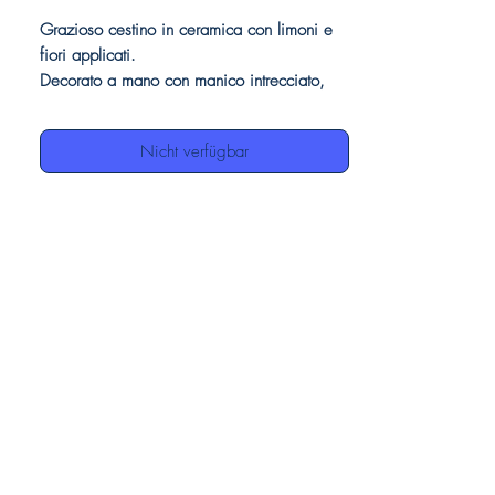
Grazioso cestino in ceramica con limoni e
fiori applicati.
Decorato a mano con manico intrecciato,
quat limoni e fiori applicati .
Perfetto come elegante complemento di
Nicht verfügbar
arredo.
Le nostre ceramiche, essendo interamente
decorate a mano, possono presentare delle
piccole imperfezioni, questo è da
considerarsi un pregio, in quanto dimostrano
l'autenticità della manifattura artigianale.
Dettagli prodotto
Cestino in ceramica
Finitura decoro limoni applicati
Made in Italy
100% ceramica dipinta a mano
cm. 20 x 16