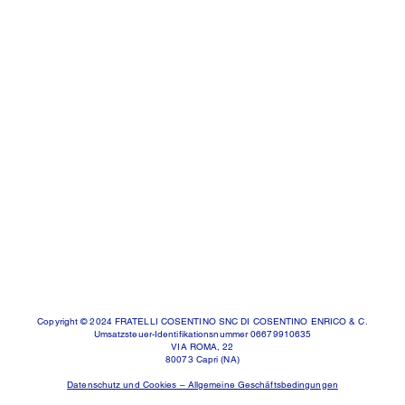
Copyright © 2024 FRATELLI COSENTINO SNC DI COSENTINO ENRICO & C.
Umsatzsteuer-Identifikationsnummer 06679910635
VIA ROMA, 22
80073 Capri (NA)
Datenschutz und Cookies – Allgemeine Geschäftsbedingungen