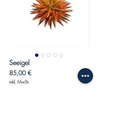
Seeigel
Preis
85,00 €
inkl. MwSt.
Nicht verfügbar
Seeigel aus Keramik.
Wunderschöner handgefertigter Seeigel
aus Keramik mit Farben Brillant, um ein
Regal, ein Bücherregal zu verschönern