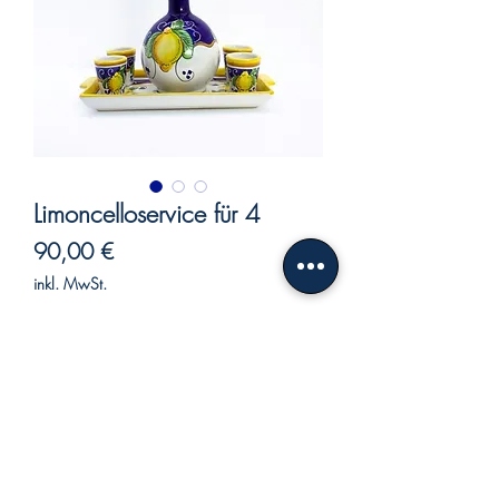
Limoncelloservice für 4
Preis
90,00 €
inkl. MwSt.
Nicht verfügbar
Service Keramik-Limoncello für 4
Personen.
Handbemalt mit Zitronendekoration auf
blauem und gelbem Hintergrund