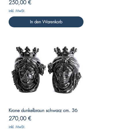
Preis
250,00 €
inkl. MwSt.
In den Warenkorb
Krone dunkelbraun schwarz cm. 36
Preis
270,00 €
inkl. MwSt.