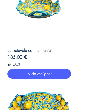
centrotavola con tre manici
Preis
185,00 €
inkl. MwSt.
Nicht verfügbar