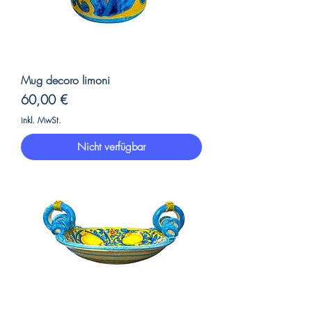
Mug decoro limoni
Preis
60,00 €
inkl. MwSt.
Nicht verfügbar