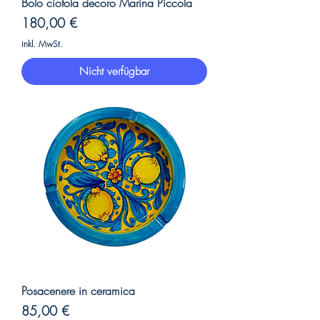
Bolo ciotola decoro Marina Piccola
Preis
180,00 €
inkl. MwSt.
Nicht verfügbar
Posacenere in ceramica
Preis
85,00 €