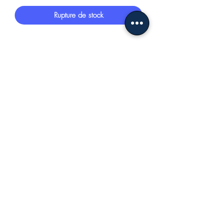
Rupture de stock
Ciotola pesci media
Prix
45,00 €
TVA Incluse
Rupture de stock